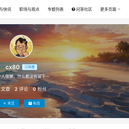
与快讯
职场与观点
专题列表
问答社区
更多页面
cx80
订阅者
个人很懒，什么都没有留下～
文章
2
评论
0
粉丝
关注
私信