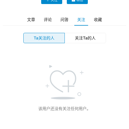
场
与
文章
评论
问答
关注
收藏
观
点
Ta关注的人
关注Ta的人
专
题
列
表
问
答
社
区
该用户还没有关注任何用户。
更