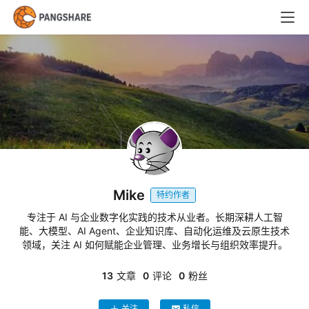
首
页
技
术
体
系
Mike
特约作者
新
专注于 AI 与企业数字化实践的技术从业者。长期深耕人工智
闻
能、大模型、AI Agent、企业知识库、自动化运维及云原生技术
与
领域，关注 AI 如何赋能企业管理、业务增长与组织效率提升。
快
讯
13
文章
0
评论
0
粉丝
职
关注
私信