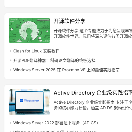
表
开源软件分享
问
开源软件分享 这个专题致力于为您呈现丰
开源软件世界。我们将深入评估各类开源软
答
详细的使用测评以及简明的安装部署步骤。
社
区
Clash for Linux 安装教程
开源PDF翻译神器！科研论文翻译的终极选择!
更
Windows Server 2025 在 Proxmox VE 上的最佳实践指南
多
页
面
Active Directory 企业级实践指
Active Directory 企业级实践指南
专注于企
务的核心能力建设，涵盖 AD DS 架构设
器部署、组策略管理、身份认证、安全加固
复和混合身份实践。内容以企业级规范为基
Windows Sever 2022 部署证书服务（AD CS）
础概念到生产环境最佳实践，系统帮助技术
安全、高可用、可扩展的 Active Director