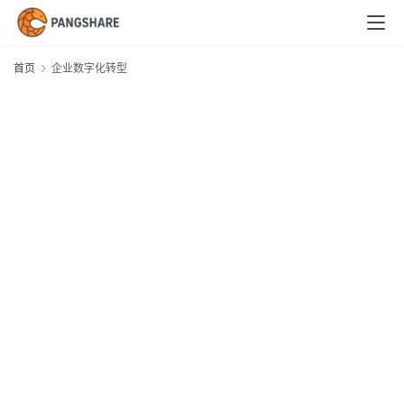
首
页
首页
企业数字化转型
技
术
体
系
新
闻
与
快
讯
职
场
与