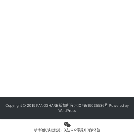
观
点
专
题
列
表
问
答
社
区
Copyright © 2019 PANGSHARE 版权所有
京ICP备19035586号
Powered by
更
WordPress
多
页
面
移动端阅读更便捷，关注公众号提升阅读体验