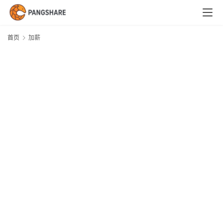
首
页
首页
加薪
技
术
体
系
新
闻
与
快
讯
职
场
与