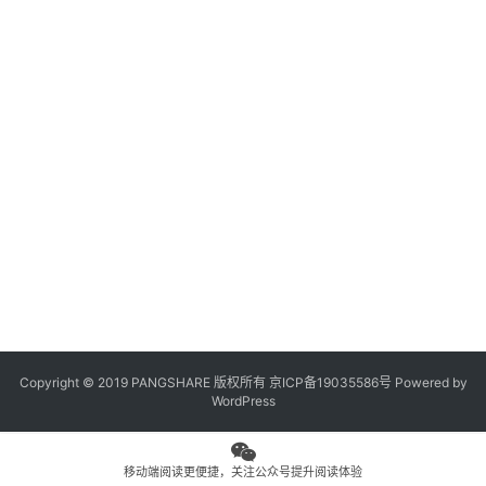
观
点
专
题
列
表
问
答
社
区
Copyright © 2019 PANGSHARE 版权所有
京ICP备19035586号
Powered by
更
WordPress
多
页
面
移动端阅读更便捷，关注公众号提升阅读体验