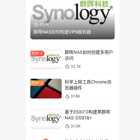
41.7K
群晖NAS如何构建VPN服务器
群晖NAS如何创建多用户
访问
32.7K
科学上网工具Chrome浏
览器插件
31.8K
基于ESXi7.0构建黑群晖
NAS-DS918+
31.0K