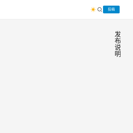
投稿
发
布
说
明
Ope
新
闻
v20
与
快
发布
Open
讯
安全
v202
布说
Dis
M
加固、
音增
2026
语音
项关
1.2K
项关
0