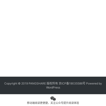
观
点
专
题
列
表
问
答
社
区
Copyright © 2019 PANGSHARE 版权所有
京ICP备19035586号
Powered by
更
WordPress
多
页
面
移动端阅读更便捷，关注公众号提升阅读体验