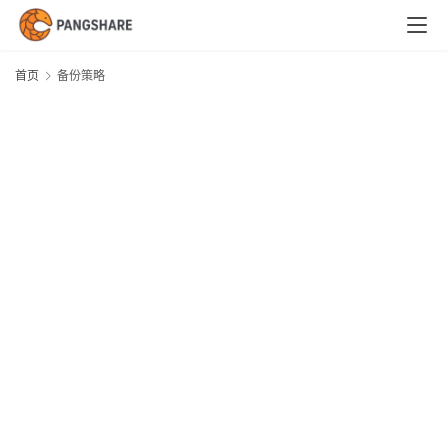
首
页
首页
备份策略
技
术
体
系
新
闻
与
快
讯
职
场
与