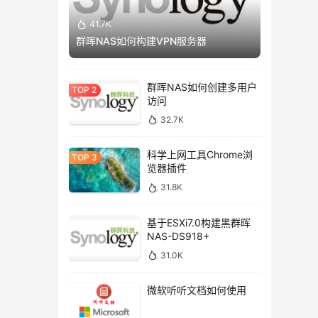
41.7K
群晖NAS如何构建VPN服务器
群晖NAS如何创建多用户
访问
32.7K
科学上网工具Chrome浏
览器插件
31.8K
基于ESXi7.0构建黑群晖
NAS-DS918+
31.0K
微软听听文档如何使用