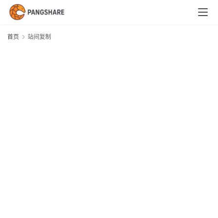
首
页
首页
站间复制
技
术
体
系
新
闻
与
快
讯
职
场
与