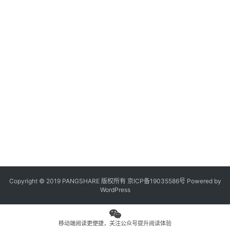
观
点
专
题
列
表
问
答
社
区
Copyright © 2019 PANGSHARE 版权所有
京ICP备19035586号
Powered by
更
WordPress
多
页
面
移动端阅读更便捷，关注公众号提升阅读体验