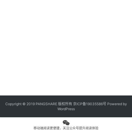
观
点
专
题
列
表
问
答
社
区
Copyright © 2019 PANGSHARE 版权所有
京ICP备19035586号
Powered by
更
WordPress
多
页
面
移动端阅读更便捷，关注公众号提升阅读体验