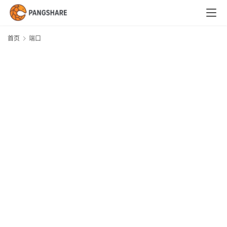
首
页
首页
端口
技
术
体
系
新
闻
与
快
讯
职
场
与