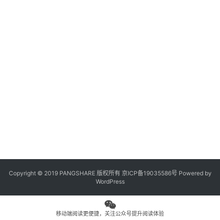
观
点
专
题
列
表
问
答
社
区
Copyright © 2019 PANGSHARE 版权所有
京ICP备19035586号
Powered by
更
WordPress
多
页
面
移动端阅读更便捷，关注公众号提升阅读体验