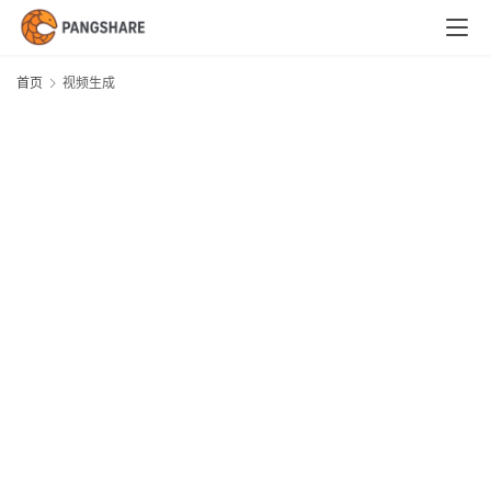
首
页
首页
视频生成
技
术
体
系
新
闻
与
快
讯
职
场
与