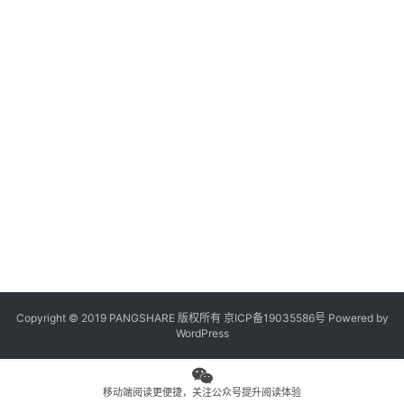
观
点
专
题
列
表
问
答
社
区
Copyright © 2019 PANGSHARE 版权所有
京ICP备19035586号
Powered by
更
WordPress
多
页
面
移动端阅读更便捷，关注公众号提升阅读体验