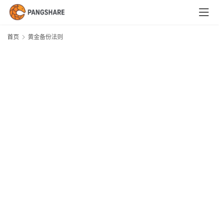
首
页
首页
黄金备份法则
技
术
体
系
新
闻
与
快
讯
职
场
与