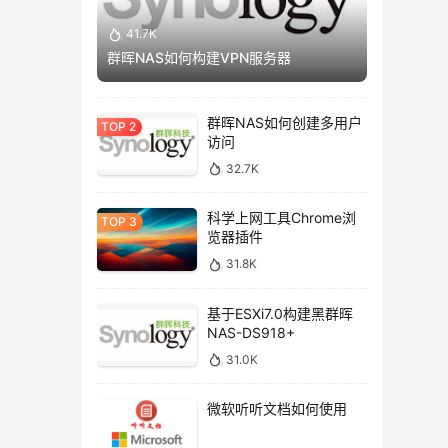
41.7K
群晖NAS如何构建VPN服务器
群晖NAS如何创建多用户
访问
32.7K
科学上网工具Chrome浏
览器插件
31.8K
基于ESXi7.0构建黑群晖
NAS-DS918+
31.0K
微软听听文档如何使用