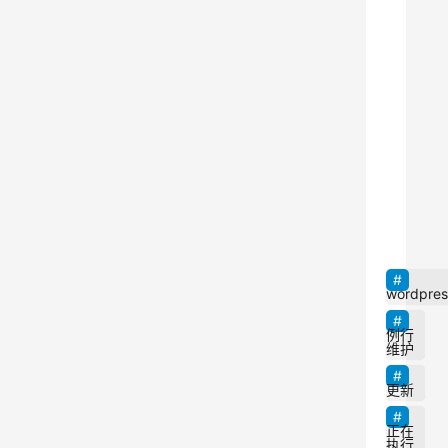
错
，
“
正
在
执
行
9
例
行
维
护
wordpres
，
例行
请
维护
一
更新
分
正在
钟
执行