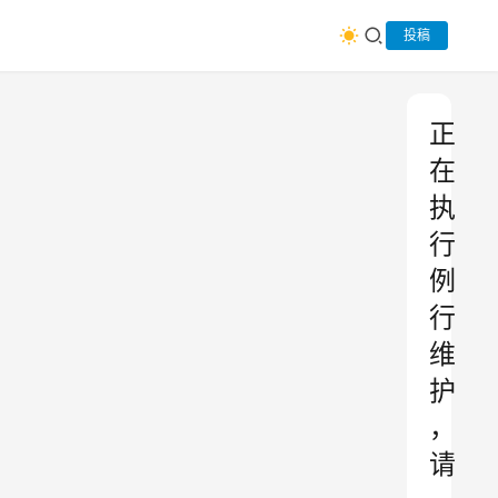
投稿
正
在
执
行
例
行
维
护
，
请