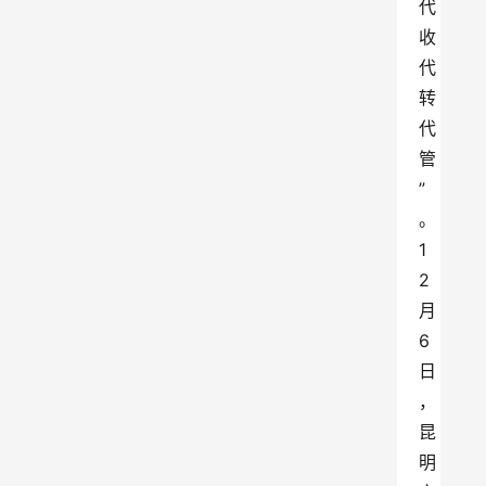
代
收
代
转
代
管
”
。
1
2
月
6
日
，
昆
明