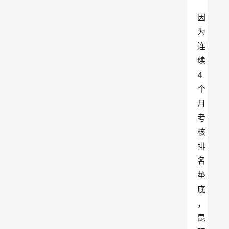
因
为
连
续
4
个
月
考
核
排
名
垫
底
，
昆