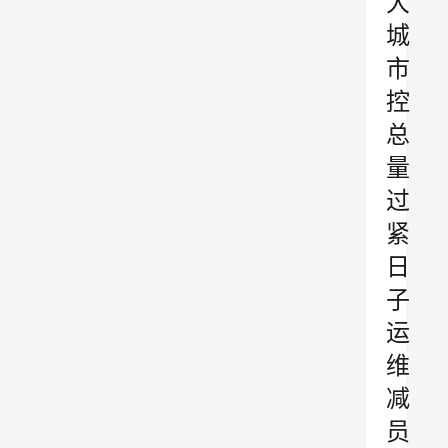
大
城
市
控
总
量
过
紧
日
子
运
维
减
员