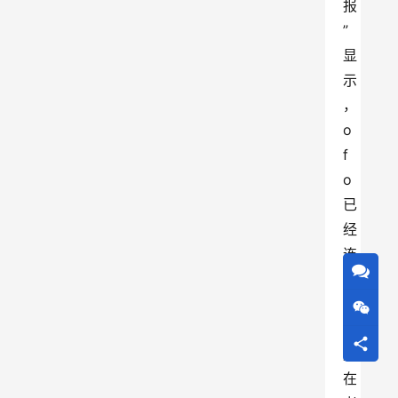
报
”
显
示
，
o
f
o
已
经
连
续
4
个
月
在