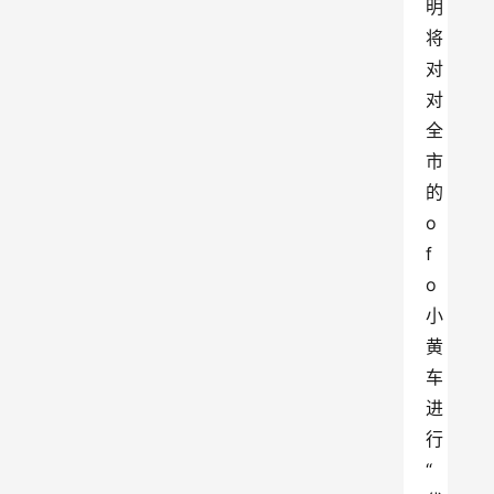
明
将
对
对
全
市
的
o
f
o
小
黄
车
进
行
“