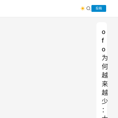
投稿
o
f
o
为
何
越
来
越
少
：