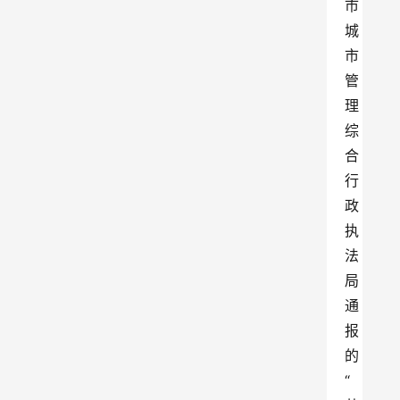
市
城
市
管
理
综
合
行
政
执
法
局
通
报
的
“