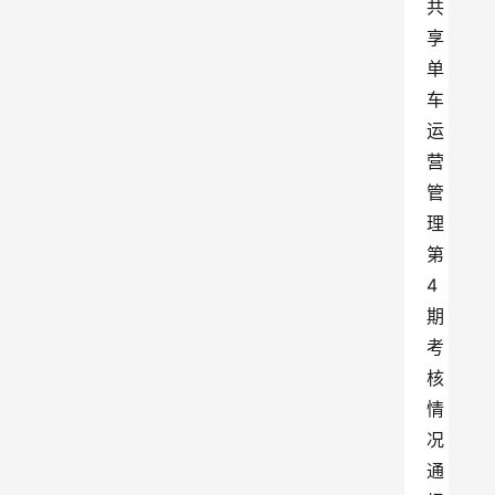
共
享
单
车
运
营
管
理
第
4
期
考
核
情
况
通