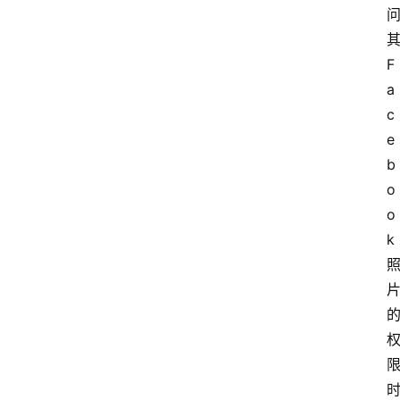
F
a
c
e
b
o
o
首
k
页
技
术
体
系