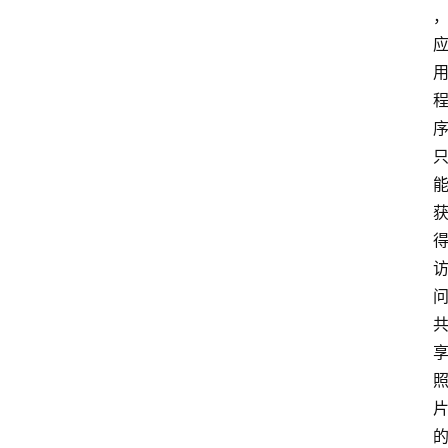
新
闻
与
快
讯
职
场
与
观
点
专
题
列
表