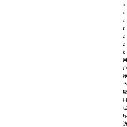
a
c
e
b
o
o
k