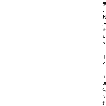
A
P
I