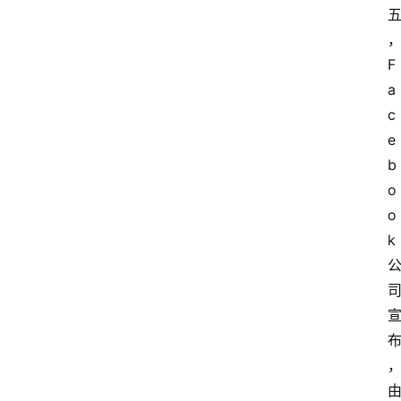
F
a
c
e
b
o
o
k