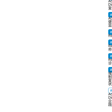
Ac
Di
复
A
健
监
R
R
命
R
诊
域
制
复
I
状
T
Ac
Di
企
践