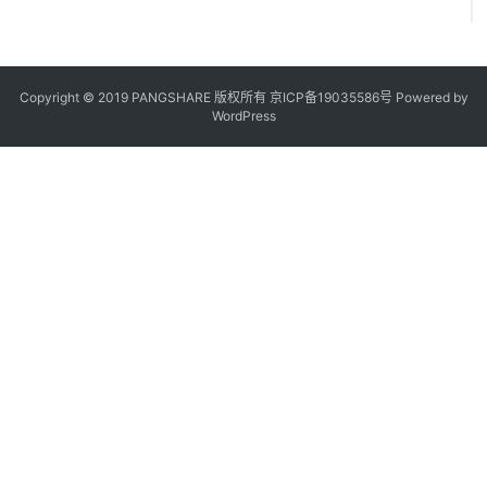
Copyright © 2019 PANGSHARE 版权所有
京ICP备19035586号
Powered by
WordPress