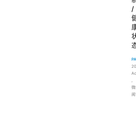
/
P
2
Ac
,
微
阅