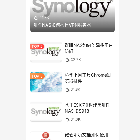
41.7K
群晖NAS如何构建VPN服务器
群晖NAS如何创建多用户
访问
32.7K
科学上网工具Chrome浏
览器插件
31.8K
基于ESXi7.0构建黑群晖
NAS-DS918+
31.0K
微软听听文档如何使用