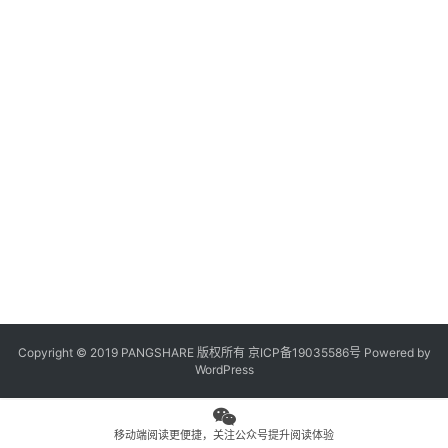
观
点
专
题
列
表
问
答
社
区
Copyright © 2019 PANGSHARE 版权所有
京ICP备19035586号
Powered by
更
WordPress
多
页
面
移动端阅读更便捷，关注公众号提升阅读体验