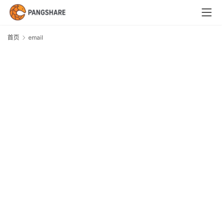
首
页
首页
email
e
技
术
体
系
新
闻
与
快
讯
职
场
与