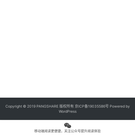
观
点
专
题
列
表
问
答
社
区
Copyright © 2019 PANGSHARE 版权所有
京ICP备19035586号
Powered by
更
WordPress
多
页
面
移动端阅读更便捷，关注公众号提升阅读体验