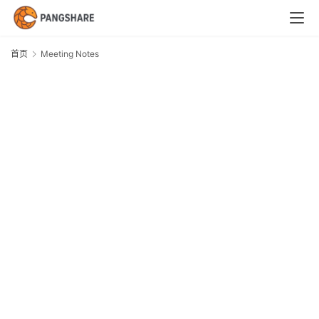
首
页
首页
Meeting Notes
M
技
N
术
体
系
新
闻
与
快
讯
职
场
与