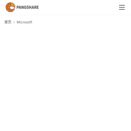
首
页
首页
Microsoft
M
技
术
体
系
新
闻
M
与
D
快
安
C
讯
D
2
C
微
环
职
2
求
1
场
本
与
W