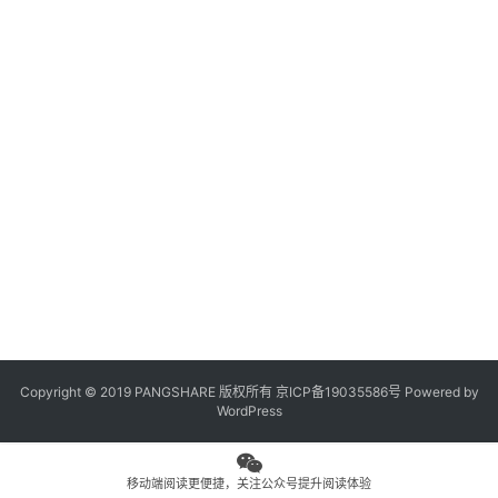
观
Se
点
2
R
S
专
S
题
2
列
Fu
表
问
答
社
区
Copyright © 2019 PANGSHARE 版权所有
京ICP备19035586号
Powered by
更
WordPress
多
页
面
移动端阅读更便捷，关注公众号提升阅读体验