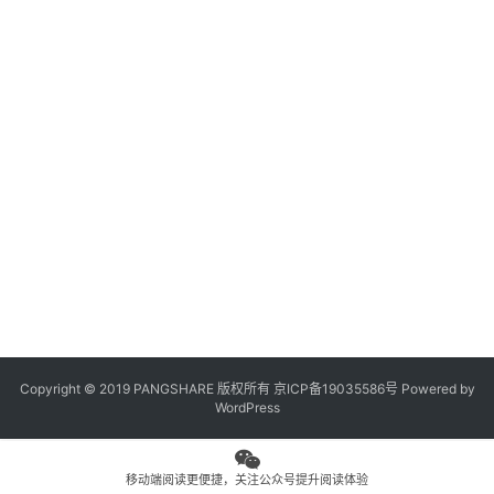
观
点
专
题
列
表
问
答
社
区
Copyright © 2019 PANGSHARE 版权所有
京ICP备19035586号
Powered by
更
WordPress
多
页
面
移动端阅读更便捷，关注公众号提升阅读体验