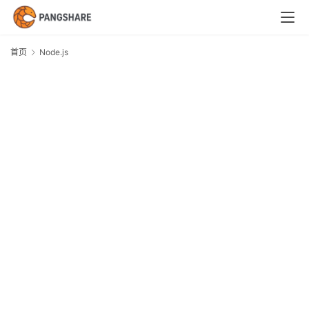
首
页
首页
Node.js
N
技
术
体
系
新
闻
与
快
讯
职
场
与