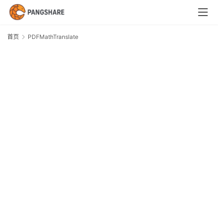
首
页
首页
PDFMathTranslate
P
技
术
体
系
新
闻
与
快
讯
职
场
与