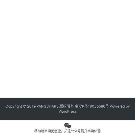
观
点
专
题
列
表
问
答
社
区
Copyright © 2019 PANGSHARE 版权所有
京ICP备19035586号
Powered by
更
WordPress
多
页
面
移动端阅读更便捷，关注公众号提升阅读体验