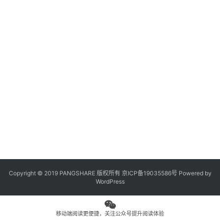
观
点
专
题
列
表
问
答
社
区
Copyright © 2019 PANGSHARE 版权所有
京ICP备19035586号
Powered by
更
WordPress
多
页
面
移动端阅读更便捷，关注公众号提升阅读体验