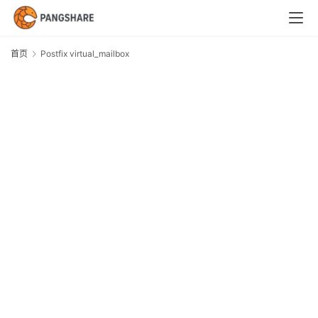
首
页
首页
Postfix virtual_mailbox
P
技
v
术
体
系
新
闻
与
快
讯
职
场
与