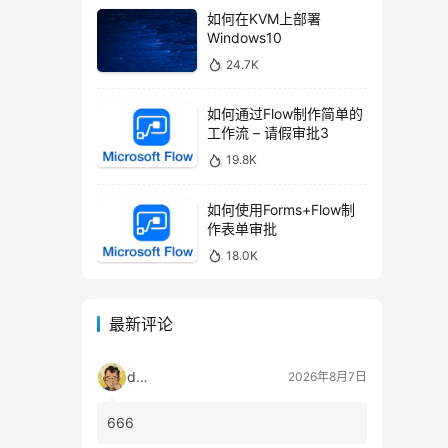
如何在KVM上部署
Windows10
24.7K
如何通过Flow制作简单的
工作流 – 请假审批3
19.8K
如何使用Forms+Flow制
作表单审批
18.0K
最新评论
dala
2026年8月7日
666