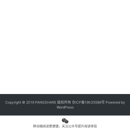
观
点
专
题
列
表
问
答
社
区
Copyright © 2019 PANGSHARE 版权所有
京ICP备19035586号
Powered by
更
WordPress
多
页
面
移动端阅读更便捷，关注公众号提升阅读体验