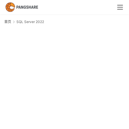
首
页
首页
SQL Server 2022
S
技
S
术
2
体
系
新
闻
与
快
讯
职
场
与