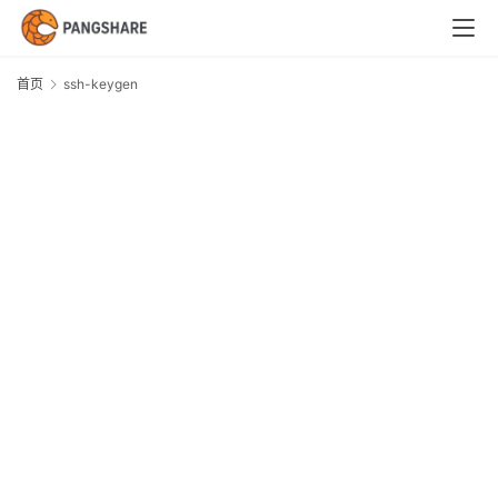
首
页
首页
ssh-keygen
s
技
k
术
体
系
新
闻
与
快
讯
职
场
与