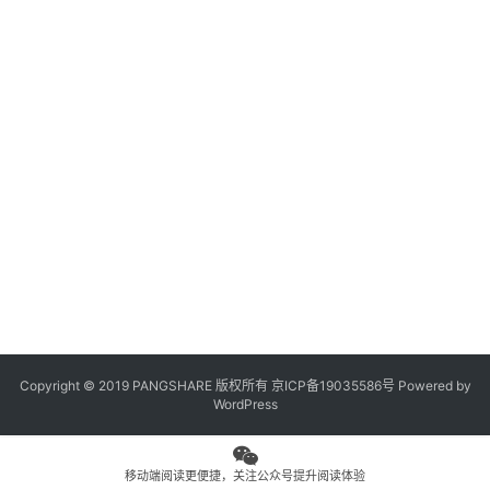
观
点
专
题
列
表
问
答
社
区
Copyright © 2019 PANGSHARE 版权所有
京ICP备19035586号
Powered by
更
WordPress
多
页
面
移动端阅读更便捷，关注公众号提升阅读体验