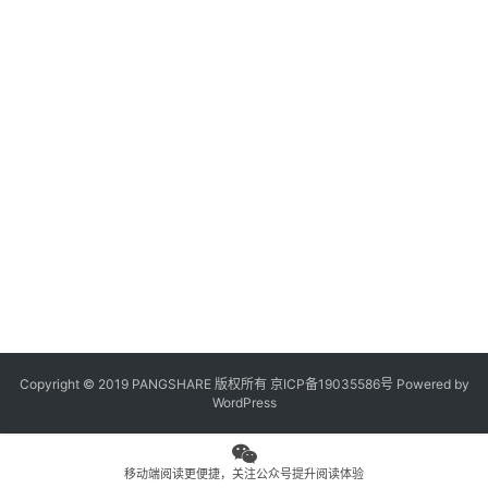
观
点
专
题
列
表
问
答
社
区
Copyright © 2019 PANGSHARE 版权所有
京ICP备19035586号
Powered by
更
WordPress
多
页
面
移动端阅读更便捷，关注公众号提升阅读体验