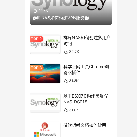
41.7K
群晖NAS如何构建VPN服务器
群晖NAS如何创建多用户
访问
32.7K
科学上网工具Chrome浏
览器插件
31.8K
基于ESXi7.0构建黑群晖
NAS-DS918+
31.0K
微软听听文档如何使用