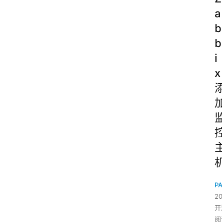
a
b
b
i
x
P
2
开
阅