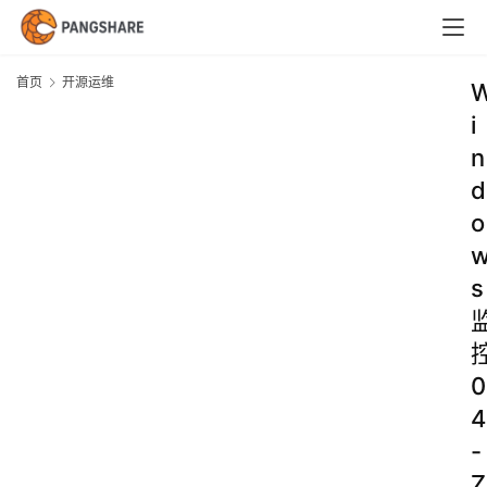
首页
开源运维
i
n
d
o
s
0
4
-
Z