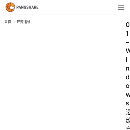
首页
开源运维
0
1
–
i
n
d
o
s