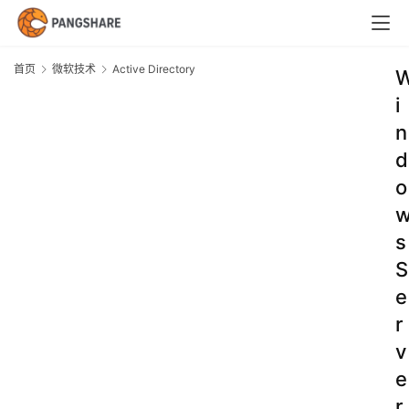
首页
微软技术
Active Directory
i
n
d
o
s
S
e
r
v
e
r