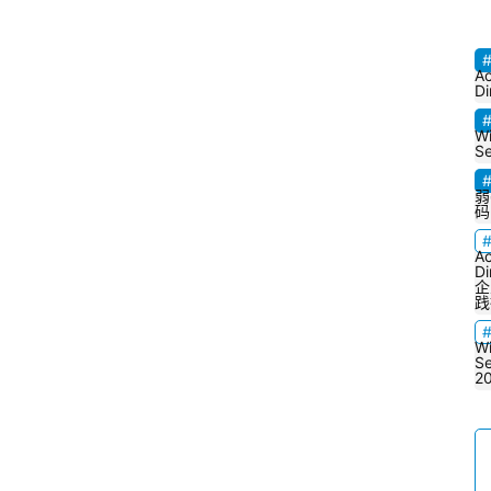
v
e 
Ac
D
Di
i
W
r
Se
e
弱
c
码
t
Ac
o
Di
企
r
践
y
W
Se
2