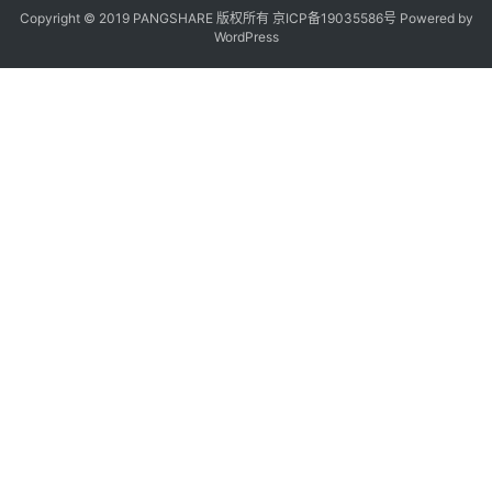
y 
Copyright © 2019 PANGSHARE 版权所有
京ICP备19035586号
Powered by
WordPress