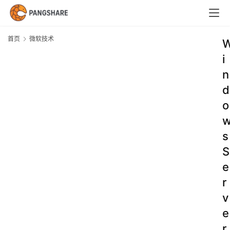
首页
微软技术
i
n
d
o
s
S
e
r
v
e
r