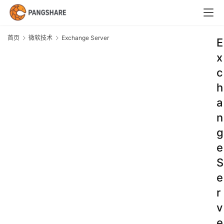
首页
微软技术
Exchange Server
E
x
c
h
a
n
g
e
S
e
r
v
e