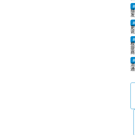
插
发
p
更
说
e
n
模
提
C
商
l
消
a
通
w 
于
2
0
2
6 
年
5 