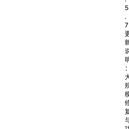
5
.
7