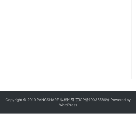
6
.
5
.
7 
Copyright © 2019 PANGSHARE 版权所有
京ICP备19035586号
Powered by
WordPress