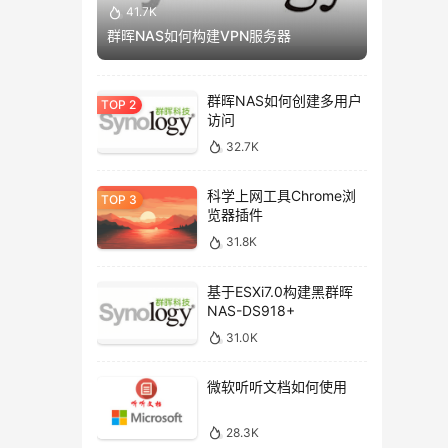
41.7K
群晖NAS如何构建VPN服务器
群晖NAS如何创建多用户
访问
32.7K
科学上网工具Chrome浏
览器插件
31.8K
基于ESXi7.0构建黑群晖
NAS-DS918+
31.0K
微软听听文档如何使用
28.3K